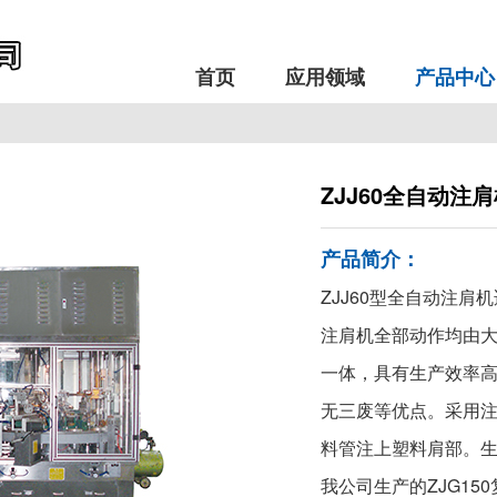
首页
应用领域
产品中心
ZJJ60全自动注
产品简介：
ZJJ60型全自动注
注肩机全部动作均由大
一体，具有生产效率
无三废等优点。采用
料管注上塑料肩部。
我公司生产的ZJG1