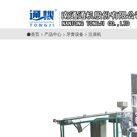
>
产品中心
>
牙膏设备
>
注肩机
首页