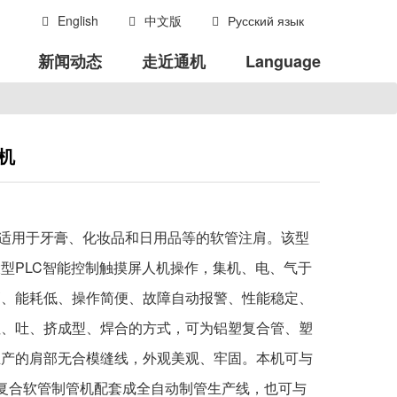
English
中文版
Русский язык
新闻动态
走近通机
Language
肩机
肩机适用于牙膏、化妆品和日用品等的软管注肩。该型
型PLC智能控制触摸屏人机操作，集机、电、气于
高、能耗低、操作简便、故障自动报警、性能稳定、
注、吐、挤成型、焊合的方式，可为铝塑复合管、塑
生产的肩部无合模缝线，外观美观、牢固。本机可与
50复合软管制管机配套成全自动制管生产线，也可与