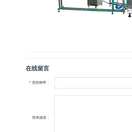
在线留言
*
您的称呼：
简单描述：