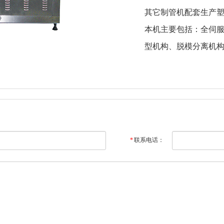
其它制管机配套生产
本机主要包括：全伺
型机构、脱模分离机
*
联系电话：