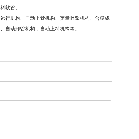
塑料软管。
服运行机构、自动上管机构、定量吐塑机构、合模成
构、自动卸管机构，自动上料机构等。