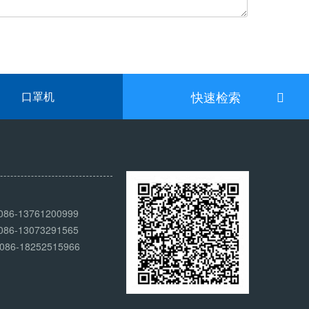
快速检索
口罩机
：
6-13761200999
6-13073291565
6-18252515966