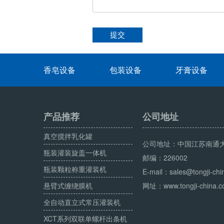
香皂设备
包装设备
牙膏设备
产品推荐
公司地址
真空搅拌乳化罐
公司地址：中国江苏南通大
瓶装灌装旋盖一体机
邮编：226002
瓶装颗粒称重灌装机
E-mail：sales@tongji-chi
悬臂式缠绕膜机
网址：www.tongji-china.
全自动直立式常压灌装机
XCT系列双联单螺杆出条机