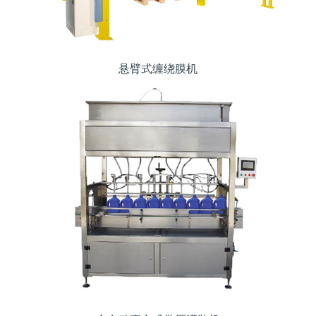
悬臂式缠绕膜机