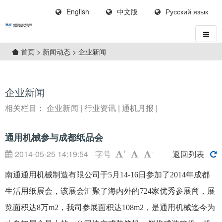
English
中文版
Русский язык
>
新闻动态
>
企业新闻
首页
企业新闻
相关栏目：
企业新闻
|
行业资讯
|
通机月报
|
通用机械参与成都纸品会
2014-05-25 14:19:54
字号
返回列表
+
-
南通通用机械制造有限公司于
5
月
14-16
日参加了
2014
年成都
生活用纸展会，该展会汇聚了海内外的
724
家优秀参展商，展
览面积达
8
万
m2
，我司参展面积达
108m2
，是通用机械迄今为