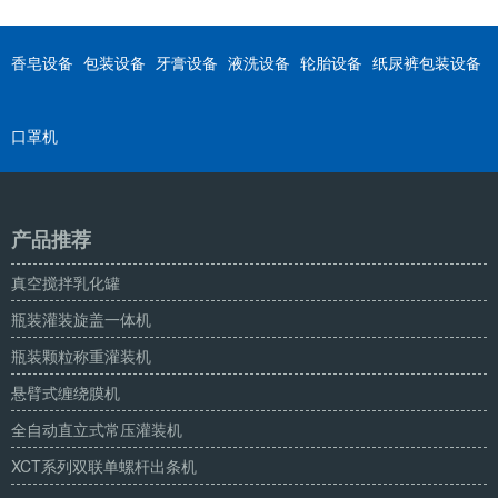
香皂设备
包装设备
牙膏设备
液洗设备
轮胎设备
纸尿裤包装设备
口罩机
产品推荐
真空搅拌乳化罐
瓶装灌装旋盖一体机
瓶装颗粒称重灌装机
悬臂式缠绕膜机
全自动直立式常压灌装机
XCT系列双联单螺杆出条机