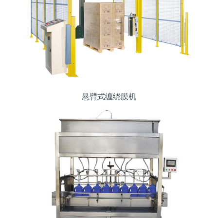
悬臂式缠绕膜机