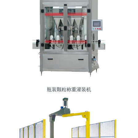
瓶装颗粒称重灌装机