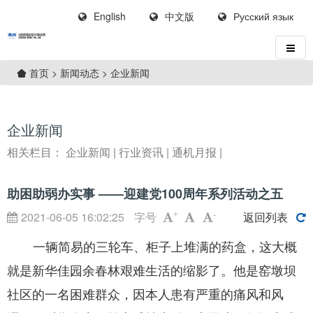
English
中文版
Русский язык
>
新闻动态
>
企业新闻
首页
企业新闻
相关栏目：
企业新闻
|
行业资讯
|
通机月报
|
助困助弱办实事 ——迎建党100周年系列活动之五
2021-06-05 16:02:25
字号
返回列表
+
-
一辆简易的三轮车
、
柜子上堆满
的
药盒
，
这大概
就是
新华佳园余春林艰难生活的缩影了。他是窑墩坝
社区的一名困难群众，因本人患有严重的痛风和风