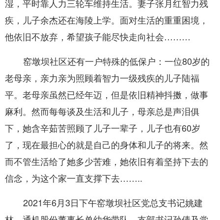
湿，平时靠人力三轮车维持生活。妻子张月红智力残
疾，儿子余杰还在海陵上学。面对生活的重重困境，
他依旧不放弃，希望孩子能尽快走向社会………
窑墩坝社区还有一户特殊的低保户：一位
80
岁的
老母亲，亲力亲为照顾着智力一级残疾的儿子陆福
平。老母亲虽然已经年迈，但是依旧精神抖擞，做事
麻利。然而每每谈及生活和儿子，母亲总是声泪俱
下，她含辛茹苦照顾了儿子一辈子，儿子也有
6
0岁
了，现在最担心的就是自己的身体和儿子的将来。然
而不管生活给了她多少苦难，她依旧有着坚持下去的
信念，为这个家一直支撑下去……
..
2021
年
6
月
3
日下午窑墩坝社区党总支书记姚建
林、通机股份董事长单幼华带队，支部书记孙倩及党