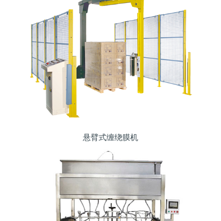
悬臂式缠绕膜机