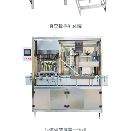
真空搅拌乳化罐
瓶装灌装旋盖一体机