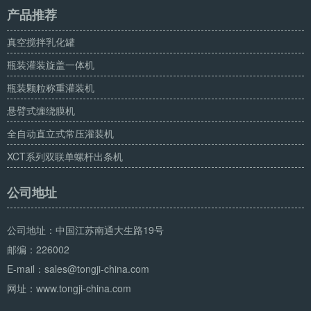
产品推荐
真空搅拌乳化罐
瓶装灌装旋盖一体机
瓶装颗粒称重灌装机
悬臂式缠绕膜机
全自动直立式常压灌装机
XCT系列双联单螺杆出条机
公司地址
公司地址：中国江苏南通大生路19号
邮编：226002
E-mail：sales@tongji-china.com
网址：www.tongji-china.com