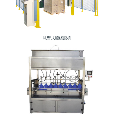
悬臂式缠绕膜机