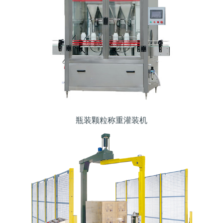
瓶装颗粒称重灌装机