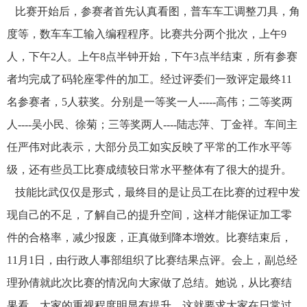
比赛开始后，参赛者首先认真看图，普车车工调整刀具，角
度等，数车车工输入编程程序。比赛共分两个批次，上午9
人，下午2人。上午8点半钟开始，下午3点半结束，所有参赛
者均完成了码轮座零件的加工。经过评委们一致评定最终11
名参赛者，5人获奖。分别是一等奖一人-----高伟；二等奖两
人----吴小民、徐菊；三等奖两人----陆志萍、丁金祥。车间主
任严伟对此表示，大部分员工如实反映了平常的工作水平等
级，还有些员工比赛成绩较日常水平整体有了很大的提升。
技能比武仅仅是形式，最终目的是让员工在比赛的过程中发
现自己的不足，了解自己的提升空间，这样才能保证加工零
件的合格率，减少报废，正真做到降本增效。比赛结束后，
11月1日，由行政人事部组织了比赛结果点评。会上，副总经
理孙倩就此次比赛的情况向大家做了总结。她说，从比赛结
果看，大家的重视程度明显有提升，这就要求大家在日常过