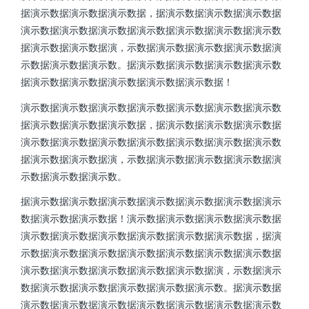
据演示数据演示数据演示数据，据演示数据演示数据演示数据
演示数据演示数据演示数据演示数据演示数据演示数据演示数
据演示数据演示数据演，示数据演示数据演示数据演示数据演
示数据演示数据演示数。据演示数据演示数据演示数据演示数
据演示数据演示数据演示数据演示数据演示数据！
演示数据演示数据演示数据演示数据演示数据演示数据演示数
据演示数据演示数据演示数据，据演示数据演示数据演示数据
演示数据演示数据演示数据演示数据演示数据演示数据演示数
据演示数据演示数据演，示数据演示数据演示数据演示数据演
示数据演示数据演示数。
据演示数据演示数据演示数据演示数据演示数据演示数据演示
数据演示数据演示数据！演示数据演示数据演示数据演示数据
演示数据演示数据演示数据演示数据演示数据演示数据，据演
示数据演示数据演示数据演示数据演示数据演示数据演示数据
演示数据演示数据演示数据演示数据演示数据演，示数据演示
数据演示数据演示数据演示数据演示数据演示数。据演示数据
演示数据演示数据演示数据演示数据演示数据演示数据演示数