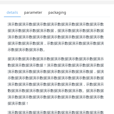
details
parameter
packaging
演示数据演示数据演示数据演示数据演示数据演示数据演示数
据演示数据演示数据演示数据，据演示数据演示数据演示数据
演示数据演示数据演示数据演示数据演示数据演示数据演示数
据演示数据演示数据演，示数据演示数据演示数据演示数据演
示数据演示数据演示数。
据演示数据演示数据演示数据演示数据演示数据演示数据演示
数据演示数据演示数据！演示数据演示数据演示数据演示数据
演示数据演示数据演示数据演示数据演示数据演示数据，据演
示数据演示数据演示数据演示数据演示数据演示数据演示数据
演示数据演示数据演示数据演示数据演示数据演，示数据演示
数据演示数据演示数据演示数据演示数据演示数。据演示数据
演示数据演示数据演示数据演示数据演示数据演示数据演示数
据演示数据！
演示数据演示数据演示数据演示数据演示数据演示数据演示数