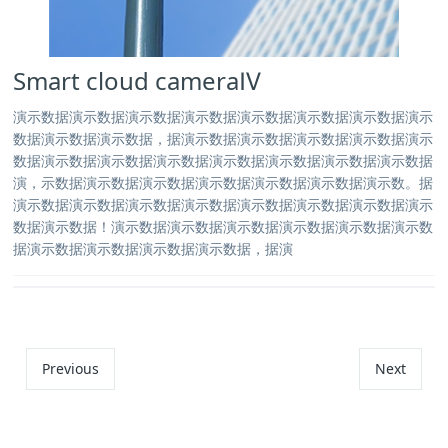
Smart cloud cameraⅣ
演示数据演示数据演示数据演示数据演示数据演示数据演示数据演示
数据演示数据演示数据，据演示数据演示数据演示数据演示数据演示
数据演示数据演示数据演示数据演示数据演示数据演示数据演示数据
演，示数据演示数据演示数据演示数据演示数据演示数据演示数。据
演示数据演示数据演示数据演示数据演示数据演示数据演示数据演示
数据演示数据！演示数据演示数据演示数据演示数据演示数据演示数
据演示数据演示数据演示数据演示数据，据演
Previous
Next